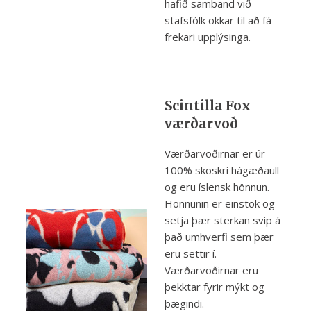
hafið samband við
stafsfólk okkar til að fá
frekari upplýsinga.
Scintilla Fox
værðarvoð
Værðarvoðirnar er úr
100% skoskri hágæðaull
og eru íslensk hönnun.
Hönnunin er einstök og
setja þær sterkan svip á
það umhverfi sem þær
eru settir í.
Værðarvoðirnar eru
þekktar fyrir mýkt og
þægindi.