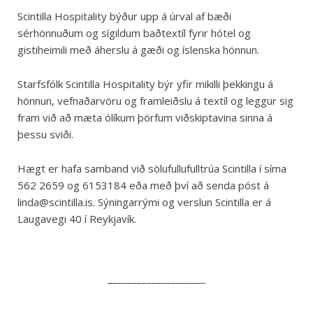
Scintilla Hospitality býður upp á úrval af bæði
sérhönnuðum og sígildum baðtextíl fyrir hótel og
gistiheimili með áherslu á gæði og íslenska hönnun.
Starfsfólk Scintilla Hospitality býr yfir mikilli þekkingu á
hönnun, vefnaðarvöru og framleiðslu á textíl og leggur sig
fram við að mæta ólíkum þörfum viðskiptavina sinna á
þessu sviði.
Hægt er hafa samband við sölufullufulltrúa Scintilla í síma
562 2659 og 6153184 eða með því að senda póst á
linda@scintilla.is. Sýningarrými og verslun Scintilla er á
Laugavegi 40 í Reykjavík.
____________________