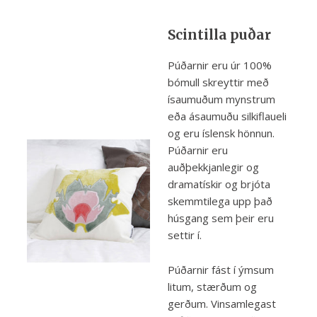
Scintilla puðar
Púðarnir eru úr 100%
bómull skreyttir með
ísaumuðum mynstrum
eða ásaumuðu silkiflaueli
og eru íslensk hönnun.
Púðarnir eru
auðþekkjanlegir og
dramatískir og brjóta
skemmtilega upp það
húsgang sem þeir eru
settir í.
Púðarnir fást í ýmsum
litum, stærðum og
gerðum. Vinsamlegast