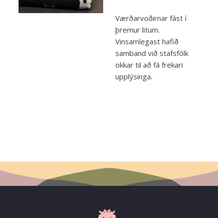
Værðarvoðirnar fást í
þremur litum.
Vinsamlegast hafið
samband við stafsfólk
okkar til að fá frekari
upplýsinga.